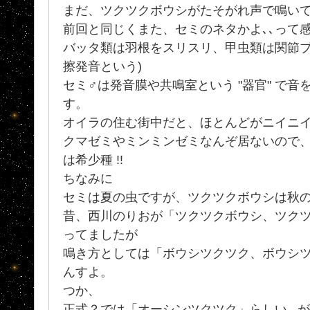
まだ、ツクツクボウシがたそがれ声で鳴い
前回と同じくまた、セミのネタかよ､､って
バッタ類は羽根をスリスリ、甲虫類は関節ブ
擦発音という)
セミ♂は発音膜や共鳴室という "器官" で
す。
オイラの住む街中だと、ほとんどがニイニ
クマゼミやミンミンゼミなんぞ居ないので
は希少種 !!
ちなみに
セミは夏の虫ですが、ツクツクボウシは秋
昔、西川のりおが「ツクツクボウシ、ツク
ってましたが
鳴き方としては「ボウシツクツク、ボウシ
んすよ。
つか、
正式？では「オーシンツクツク」らしい...