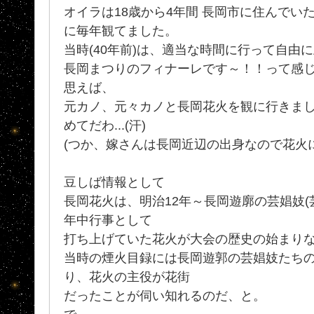
オイラは18歳から4年間 長岡市に住んでい
に毎年観てました。
当時(40年前)は、適当な時間に行って自由に土
長岡まつりのフィナーレです～！！って感
思えば、
元カノ、元々カノと長岡花火を観に行きま
めてだわ...(汗)
(つか、嫁さんは長岡近辺の出身なので花火
豆しば情報として
長岡花火は、明治12年～長岡遊廓の芸娼妓(
年中行事として
打ち上げていた花火が大会の歴史の始まり
当時の煙火目録には長岡遊郭の芸娼妓たち
り、花火の主役が花街
だったことが伺い知れるのだ、と。