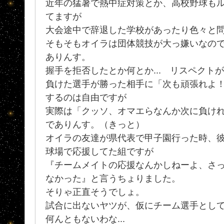
近年の猛暑で熱中症対策とか、高校野球も
てますが
大会途中で辞退した学校があったり色々と
そもそもオイラは団体競技が大っ嫌いなの
ありんす。
握手を拒否したとか何とか... リスペクト
負けた選手が勝った相手に「次も頑張れよ
するのは自由ですが
実際は「クッソ、オマエらなんか次に負け
でありんす。（きっと）
オイラの友達が県代表で甲子園行った時、彼
球場で応援してた組ですが
『チームメイトの応援なんかしねーよ、さ
なかった』と言うちょりました。
そりゃ正直そうでしょ。
試合に出ないヤツが、仮にチーム選手とし
何んともないわな...