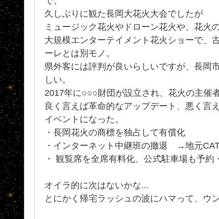
で、
久しぶりに観た長岡大花火大会でしたが
ミュージック花火やドローン花火や、花火のス
大規模エンターテイメント花火ショーで、
ーレとは別モノ。
県外客には評判が良いらしいですが、長岡
しい。
2017年に○○○財団が設立され、花火の主
良く言えば革命的なアップデート、悪く言
イベントになった。
・長岡花火の商標を独占して有償化
・インターネット中継班の撤退 →地元CATVの
・ 観覧席を全席有料化、公式駐車場も予約
オイラ的に次はないかな...
とにかく帰宅ラッシュの波にハマって、ウ