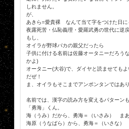
しれません。
が、
あきら=愛貴裸 なんて当て字をつけた日に
夜露死苦・仏恥義理・愛羅武勇の世代に逆戻
もし、
オイラが野球バカの親父だったら
子供に付ける名前は佐藤オータニーだろうな
かよ)
オータニー(大谷)で、ダイヤと読ませても
だぜ！
ま、オイラもそこまでアンポンタンではあ
名前では、漢字の読み方を変えるパターンもよ
「勇海」くん。
海（うみ）だから、勇海＝（いさみ） ま
海原（うなばら）から、勇海＝（いさな）