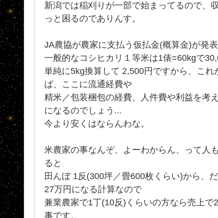
新潟では稲刈りが一部で始まってるので、
っと困るのでありんす。
JA農協が農家に支払う仮払金(概算金)が発
一般的なコシヒカリ１等米は1俵=60kgで30
単純に5kg換算して 2,500円ですから、こ
ば、ここに流通経費や
精米／包装梱包の経費、人件費や利益を考
になるのでしょう...
今より安くはならんわな。
米農家の事なんぞ、よーわからん、って人
ると
田んぼ 1反(300坪／畳600枚くらい)から
27万円になる計算なので
兼業農家で1丁(10反)くらいの方なら売上で
事です。