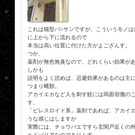
これは猫型バ○サンですが、こういうモノは
に上から下に流れるので
本当は高い位置に付けた方がよござんす。
つか、
薬剤が無色無臭なので、どれくらい効果が
しかも
説明をよく読めば、忌避効果があるのは主に
つまり蝿類。
アカイエカなど人を刺す蚊には両面宿儺の
す。
「ピレスロイド系」薬剤であれば、アカイ
うな感じはしますが
実際には、チョウバエですら玄関戸近くの
ルドバリアなのでありんす。