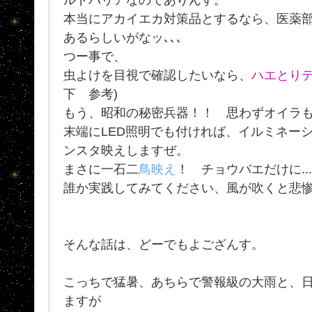
本当にアカイエカ対策品とするなら、医薬
あるらしいがなッ､､､
つー事で、
虫よけを目視で確認したいなら、
ハエとり
下 参考)
もう、昭和の秘密兵器！！ 思わずオイラ
末端にLED照明でも付ければ、イルミネー
ンスタ映えしますぜ。
まさに一石二
鳥映え
！ チョウバエだけに..
誰か実践してみてください、風が吹くと悲
そんな話は、どーでもよござんす。
こっちで猛暑、あちらで警報級の大雨と、
ますが