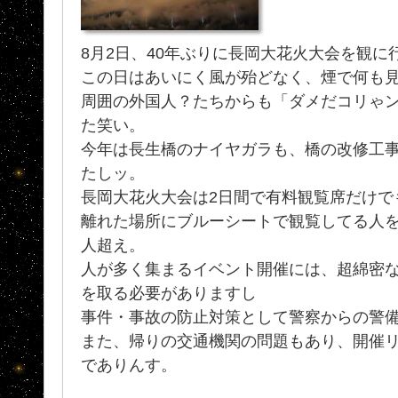
8月2日、40年ぶりに長岡大花火大会を観に
この日はあいにく風が殆どなく、煙で何も見えん
周囲の外国人？たちからも「ダメだコリゃ
た笑い。
今年は長生橋のナイヤガラも、橋の改修工事の
たしッ。
長岡大花火大会は2日間で有料観覧席だけで
離れた場所にブルーシートで観覧してる人を
人超え。
人が多く集まるイベント開催には、超綿密
を取る必要がありますし
事件・事故の防止対策として警察からの警
また、帰りの交通機関の問題もあり、開催
でありんす。