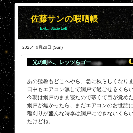
佐藤サンの暇晒帳
Exit.... Stage Left
2025年9月28日 (Sun)
光の町へ、レッツらゴー
あの猛暑もどこへやら、急に秋らしくなり
日中もエアコン無しで網戸で過ごせるくら
今朝は網戸のまま寝たので寒くて目が覚め
網戸が無かったら、まだエアコンのお世話
稲刈りが盛んな時季は網戸にできないくら
たけどね。