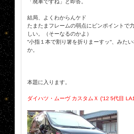
「廃車ですね」と即答。
結局、よくわからんケド
たまたまフレームの弱点にピンポイントで力
しい。（そーなるのかよ）
"小指１本で割り箸を折りまーすッ"、みた
か。
本題に入ります。
ダイハツ・ムーヴ カスタムＸ ('12 5代目 LA1