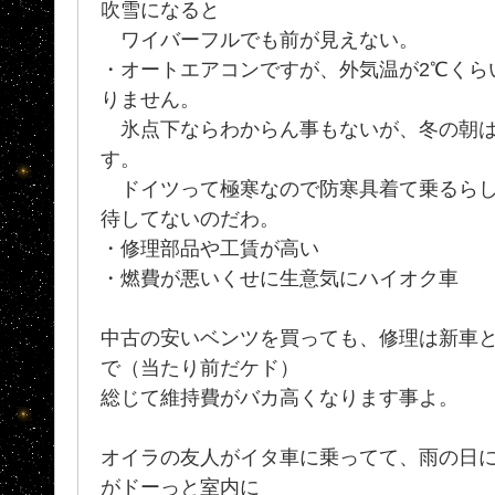
吹雪になると
ワイバーフルでも前が見えない。
・オートエアコンですが、外気温が2℃くら
りません。
氷点下ならわからん事もないが、冬の朝は
す。
ドイツって極寒なので防寒具着て乗るらし
待してないのだわ。
・修理部品や工賃が高い
・燃費が悪いくせに生意気にハイオク車
中古の安いベンツを買っても、修理は新車
で（当たり前だケド）
総じて維持費がバカ高くなります事よ。
オイラの友人がイタ車に乗ってて、雨の日
がドーっと室内に