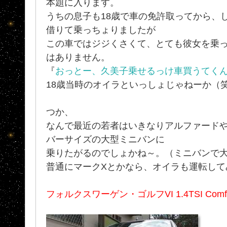
本題に入ります。
うちの息子も18歳で車の免許取ってから、し
借りて乗っちょりましたが
この車ではジジくさくて、とても彼女を乗
はありません。
『
おっとー、久美子乗せるっけ車買うてく
18歳当時のオイラといっしょじゃねーか（
つか、
なんで最近の若者はいきなりアルファードや
バーサイズの大型ミニバンに
乗りたがるのでしょかね～。（ミニバンで
普通にマークXとかなら、オイラも運転してみ
フォルクスワーゲン・ゴルフVI 1.4TSI Comfortl