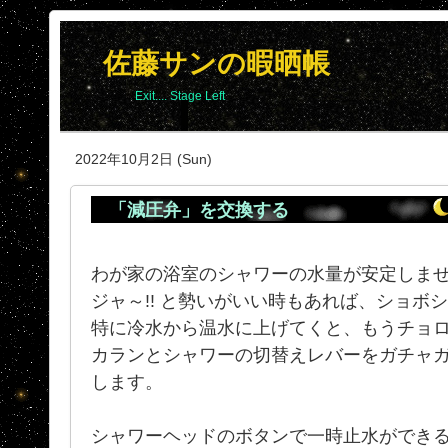
佐藤サンの暇晒帳
Exit.... Stage Left
2022年10月2日 (Sun)
「減圧弁」を交換する
わが家の浴室のシャワーの水量が安定しま
ジャ～!! と勢いがいい時もあれば、ショボシ
特に冷水から温水に上げてくと、もうチョ
カランとシャワーの切替えレバーをガチャ
します。
シャワーヘッドのボタンで一時止水ができ