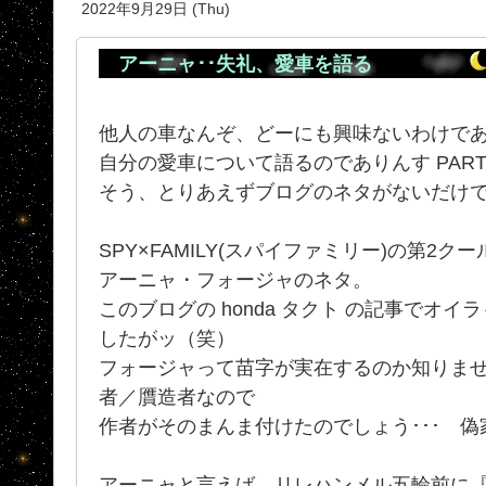
2022年9月29日 (Thu)
アーニャ･･失礼、愛車を語る
他人の車なんぞ、どーにも興味ないわけで
自分の愛車について語るのでありんす PAR
そう、とりあえずブログのネタがないだけ
SPY×FAMILY(スパイファミリー)の第2ク
アーニャ・フォージャのネタ。
このブログの honda タクト の記事でオ
したがッ（笑）
フォージャって苗字が実在するのか知りません
者／贋造者なので
作者がそのまんま付けたのでしょう･･･ 
アーニャと言えば、リレハンメル五輪前に