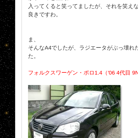
入ってくると笑ってましたが、それを笑え
良きですわ。
ま、
そんなA4でしたが、ラジエータがぶっ壊れ
た。
フォルクスワーゲン・ポロ1.4（'06 4代目 9