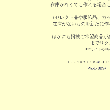
在庫がなくても作れる場合
（セレクト品や服飾品、カ
在庫がないものを新たに作
ほかにも掲載ご希望商品が
までリク
■本サイトの中
1
2
3
4
5
6
7
8
9
10
11
12
Photo BBS+