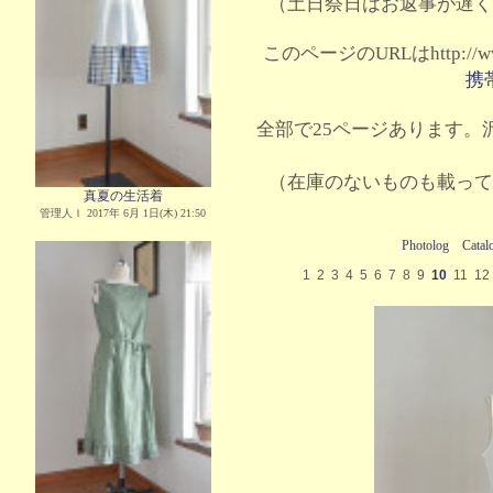
（土日祭日はお返事が遅く
このページのURLはhttp://www.
携
全部で25ページあります。沢
（在庫のないものも載って
真夏の生活着
管理人Ｉ 2017年 6月 1日(木) 21:50
Photolog
Catal
1
2
3
4
5
6
7
8
9
10
11
12