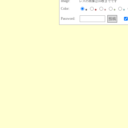
Image:
レスの画像は10枚までです
Color:
●
●
●
●
●
Password: