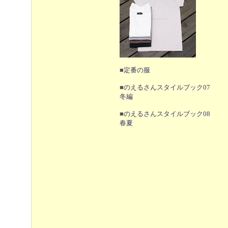
■
定番の服
■
のえるさんスタイルブック07
冬編
■
のえるさんスタイルブック08
春夏