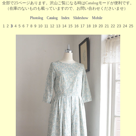
全部で25ページあります。沢山ご覧になる時はCatalogモードが便利です。
（在庫のないものも載っていますので、お問い合わせくださいませ）
Photolog
Catalog
Index
Slideshow
Mobile
1
2
3
4
5
6
7
8
9
10
11
12
13
14
15
16
17
18
19
20
21
22
23
24
25