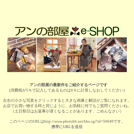
アンの部屋の最新作をご紹介するページです
(消費税が5％で記入してあるものは8％に計算しなおしてください)
左右の小さな写真をクリックすると大きな画像と解説がご覧になれます。
お店でお買い物する時と同じように、お気軽に何でもご質問くださいね。
（土日祭日はお返事が遅くなることがあります、ごめんなさい）
このページのURLはhttp://www.photobb.net/bbs.cgi?id=50049です。
携帯にURLを送信