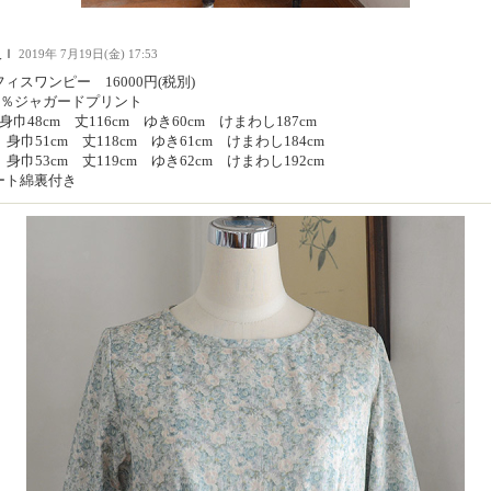
人Ｉ
2019年 7月19日(金) 17:53
ィスワンピー 16000円(税別)
00％ジャガードプリント
身巾48cm 丈116cm ゆき60cm けまわし187cm
 身巾51cm 丈118cm ゆき61cm けまわし184cm
 身巾53cm 丈119cm ゆき62cm けまわし192cm
ート綿裏付き