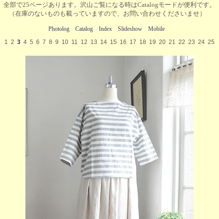
全部で25ページあります。沢山ご覧になる時はCatalogモードが便利です。
（在庫のないものも載っていますので、お問い合わせくださいませ）
Photolog
Catalog
Index
Slideshow
Mobile
1
2
3
4
5
6
7
8
9
10
11
12
13
14
15
16
17
18
19
20
21
22
23
24
25