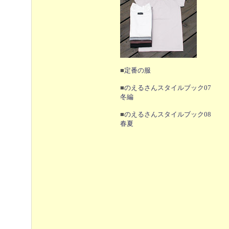
■
定番の服
■
のえるさんスタイルブック07
冬編
■
のえるさんスタイルブック08
春夏