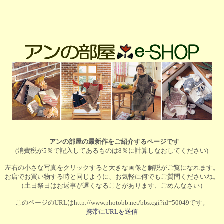
アンの部屋の最新作をご紹介するページです
(消費税が5％で記入してあるものは8％に計算しなおしてください)
左右の小さな写真をクリックすると大きな画像と解説がご覧になれます。
お店でお買い物する時と同じように、お気軽に何でもご質問くださいね。
（土日祭日はお返事が遅くなることがあります、ごめんなさい）
このページのURLはhttp://www.photobb.net/bbs.cgi?id=50049です。
携帯にURLを送信