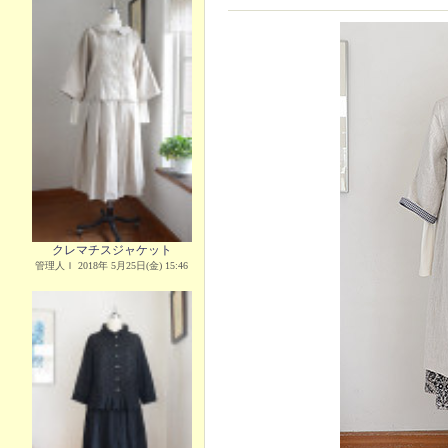
クレマチスジャケット
管理人Ｉ 2018年 5月25日(金) 15:46