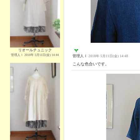
リオールチュニック
管理人Ｉ 2018年 5月11日(金) 14:44
管理人Ｉ
2018年 5月11日(金) 14:48
こんな色合いです。