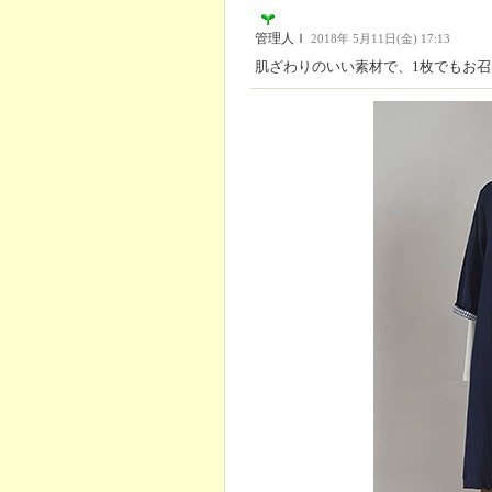
管理人Ｉ
2018年 5月11日(金) 17:13
肌ざわりのいい素材で、1枚でもお