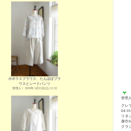
ポポラスブラウス、たんぽぽブラ
ウスとシードパンツ
管理人Ｉ 2019年 5月11日(土) 11:32
管理
クレマ
04-10
リネ
身巾6
クラ