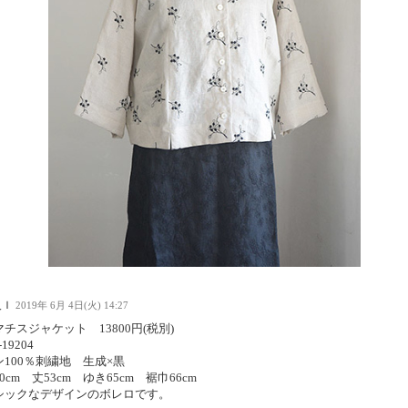
人Ｉ
2019年 6月 4日(火) 14:27
チスジャケット 13800円(税別)
-19204
ン100％刺繍地 生成×黒
0cm 丈53cm ゆき65cm 裾巾66cm
シックなデザインのボレロです。