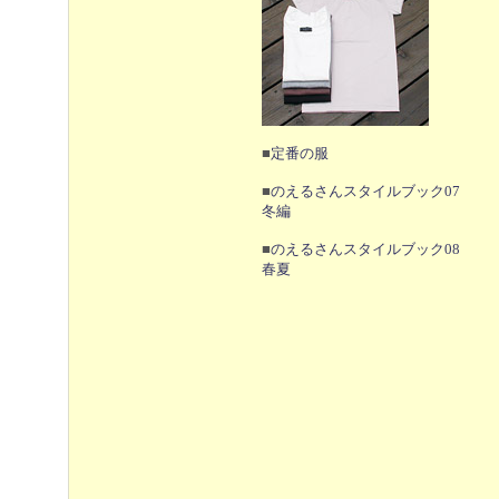
■
定番の服
■
のえるさんスタイルブック07
冬編
■
のえるさんスタイルブック08
春夏