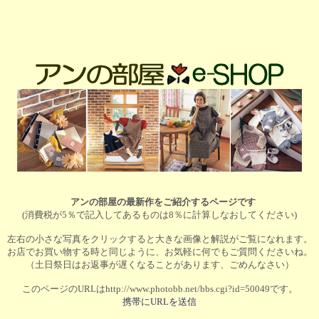
アンの部屋の最新作をご紹介するページです
(消費税が5％で記入してあるものは8％に計算しなおしてください)
左右の小さな写真をクリックすると大きな画像と解説がご覧になれます。
お店でお買い物する時と同じように、お気軽に何でもご質問くださいね。
（土日祭日はお返事が遅くなることがあります、ごめんなさい）
このページのURLはhttp://www.photobb.net/bbs.cgi?id=50049です。
携帯にURLを送信