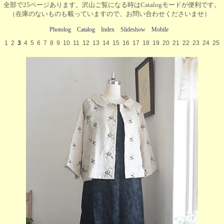
全部で25ページあります。沢山ご覧になる時はCatalogモードが便利です。
（在庫のないものも載っていますので、お問い合わせくださいませ）
Photolog
Catalog
Index
Slideshow
Mobile
1
2
3
4
5
6
7
8
9
10
11
12
13
14
15
16
17
18
19
20
21
22
23
24
25