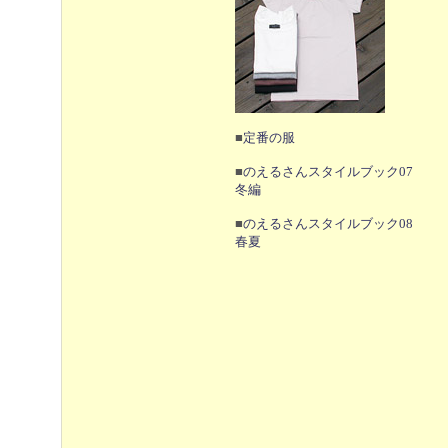
■
定番の服
■
のえるさんスタイルブック07
冬編
■
のえるさんスタイルブック08
春夏