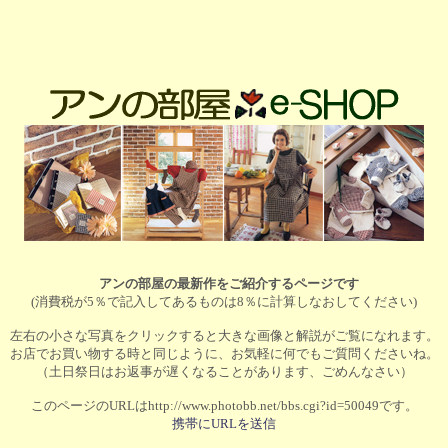
アンの部屋の最新作をご紹介するページです
(消費税が5％で記入してあるものは8％に計算しなおしてください)
左右の小さな写真をクリックすると大きな画像と解説がご覧になれます。
お店でお買い物する時と同じように、お気軽に何でもご質問くださいね。
（土日祭日はお返事が遅くなることがあります、ごめんなさい）
このページのURLはhttp://www.photobb.net/bbs.cgi?id=50049です。
携帯にURLを送信