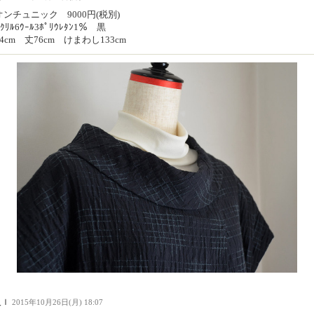
ンチュニック 9000円(税別)
ｸﾘﾙ6ｳｰﾙ3ﾎﾟﾘｳﾚﾀﾝ1％ 黒
4cm 丈76cm けまわし133cm
人Ｉ
2015年10月26日(月) 18:07