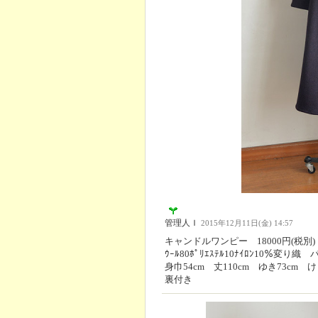
管理人Ｉ
2015年12月11日(金) 14:57
キャンドルワンピー 18000円(税別)
ｳｰﾙ80ﾎﾟﾘｴｽﾃﾙ10ﾅｲﾛﾝ10％変り織
身巾54cm 丈110cm ゆき73cm け
裏付き