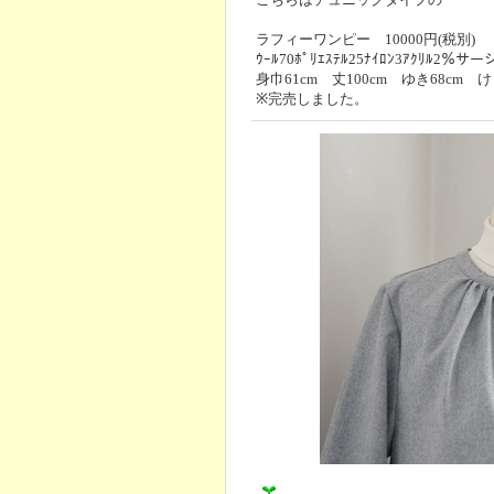
ラフィーワンピー 10000円(税別)
ｳｰﾙ70ﾎﾟﾘｴｽﾃﾙ25ﾅｲﾛﾝ3ｱｸﾘﾙ2％
身巾61cm 丈100cm ゆき68cm け
※完売しました。