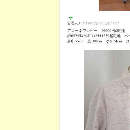
管理人Ｉ
2015年12月 7日(月) 19:07
アローネワンピー 16000円(税別)
綿65ｱｸﾘﾙ20ﾎﾟﾘｴｽﾃﾙ15％起毛地 
身巾55cm 丈100cm ゆき74cm け