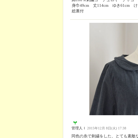
身巾49cm 丈114cm ゆき61cm け
総裏付
管理人Ｉ
2015年12月 8日(火) 17:38
同色の糸で刺繍をした、とても素敵