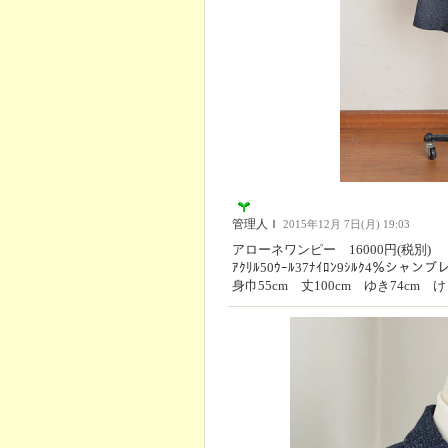
管理人Ｉ
2015年12月 7日(月) 19:03
アローネワンピー 16000円(税別)
ｱｸﾘﾙ50ｳｰﾙ37ﾅｲﾛﾝ9ｼﾙｸ4％シャ
身巾55cm 丈100cm ゆき74cm け