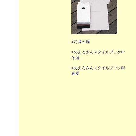
■
定番の服
■
のえるさんスタイルブック07
冬編
■
のえるさんスタイルブック08
春夏