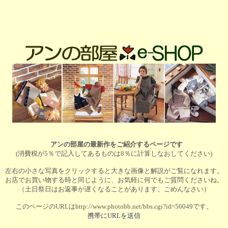
アンの部屋の最新作をご紹介するページです
(消費税が5％で記入してあるものは8％に計算しなおしてください)
左右の小さな写真をクリックすると大きな画像と解説がご覧になれます。
お店でお買い物する時と同じように、お気軽に何でもご質問くださいね。
（土日祭日はお返事が遅くなることがあります、ごめんなさい）
このページのURLはhttp://www.photobb.net/bbs.cgi?id=50049です。
携帯にURLを送信