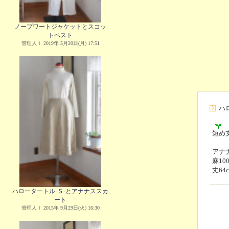
ノープワートジャケットとスコッ
トベスト
管理人Ｉ 2019年 5月20日(月) 17:51
ハ
短め
アナナ
麻1
丈64
ハロータートル-Ｓ-とアナナススカ
ート
管理人Ｉ 2015年 9月29日(火) 16:30