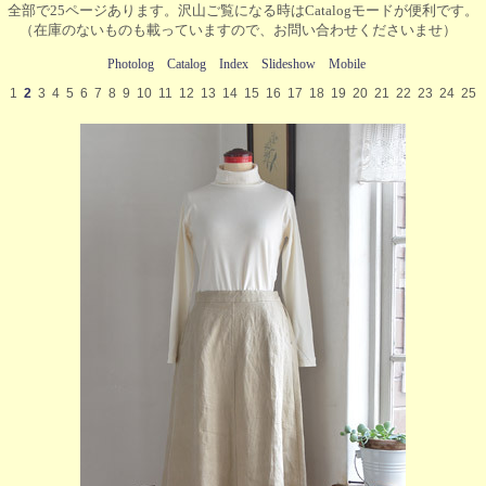
全部で25ページあります。沢山ご覧になる時はCatalogモードが便利です。
（在庫のないものも載っていますので、お問い合わせくださいませ）
Photolog
Catalog
Index
Slideshow
Mobile
1
2
3
4
5
6
7
8
9
10
11
12
13
14
15
16
17
18
19
20
21
22
23
24
25