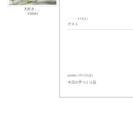
大好き。。
3/20(火)
・・・
4/14(土)
テスト
pyonko
3月21日(金)
今日の手つくり品