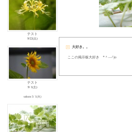
テスト
9/22(土)
大好き。。
ここの掲示板大好き *＾―^)o
テスト
9/ 1(土)
sakura
5/ 1(火)