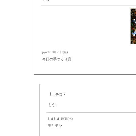
pyonko
3月21日(金)
今日の手つくり品
テスト
もう。
しましま
10/18(木)
モヤモヤ