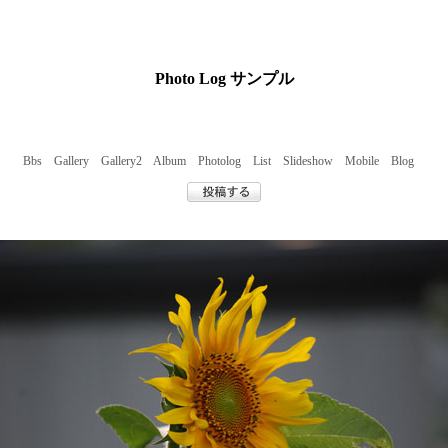
Photo Log サンプル
Bbs
Gallery
Gallery2
Album
Photolog
List
Slideshow
Mobile
Blog