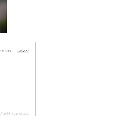
7/ 9/ 1(土)
Abf086.hyg.mesh.ad.jp