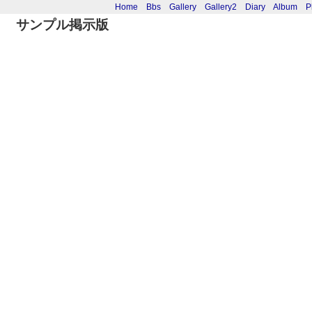
Home
Bbs
Gallery
Gallery2
Diary
Album
P
サンプル掲示版