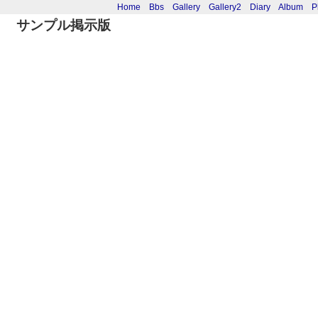
Home
Bbs
Gallery
Gallery2
Diary
Album
P
サンプル掲示版