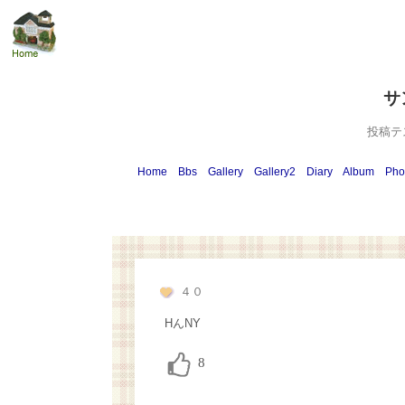
サ
投稿テ
Home
Bbs
Gallery
Gallery2
Diary
Album
Pho
４０
HんNY