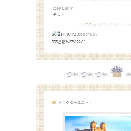
2026/ 1/19(月)
テスト
HfjNUlYZ
2026/ 3/ 8(日)
555是摺%27%22\'\"
トラクターユニット