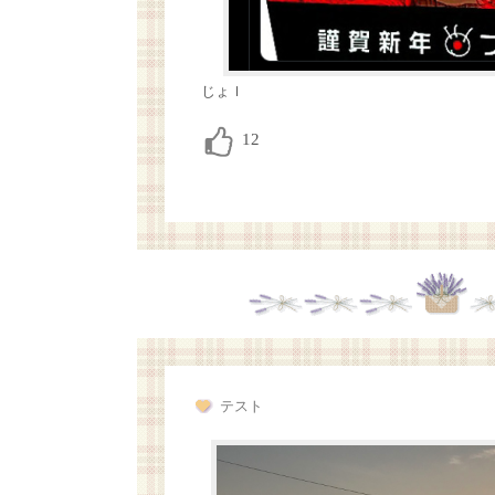
じょｌ
テスト