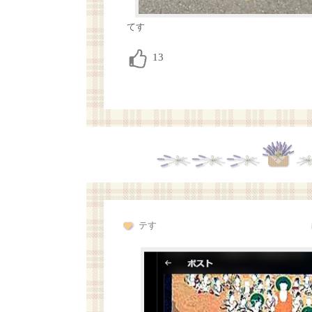
てす
テす