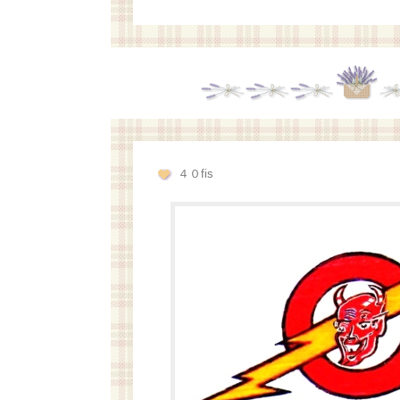
４０fis