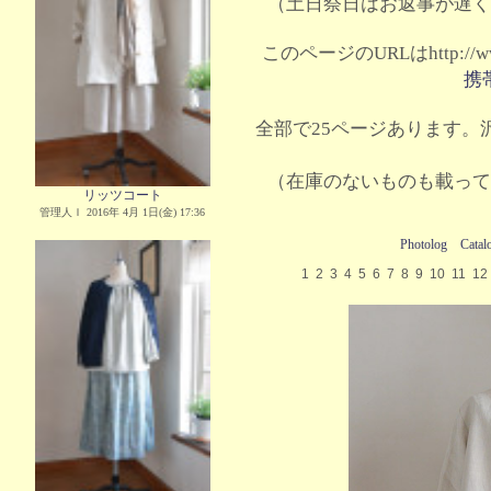
（土日祭日はお返事が遅く
このページのURLはhttp://www.
携
全部で25ページあります。沢
（在庫のないものも載って
リッツコート
管理人Ｉ 2016年 4月 1日(金) 17:36
Photolog
Catal
1
2
3
4
5
6
7
8
9
10
11
12