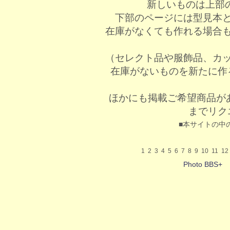
新しいものは上部
下部のページには型見本
在庫がなくても作れる場合
（セレクト品や服飾品、カ
在庫がないものを新たに作
ほかにも掲載ご希望商品が
までリク
■本サイトの中
1
2
3
4
5
6
7
8
9
10
11
12
Photo BBS+