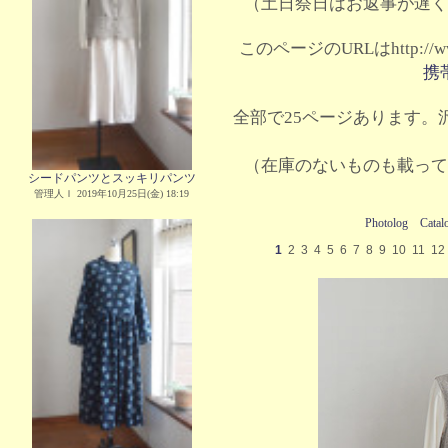
（土日祭日はお返事が遅く
このページのURLはhttp://www.
携
全部で25ページあります。沢
（在庫のないものも載って
シードパンツとスッキリパンツ
管理人Ｉ 2019年10月25日(金) 18:19
Photolog
Catal
1
2
3
4
5
6
7
8
9
10
11
12