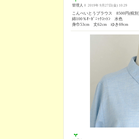
管理人Ｉ
2019年 9月27日(金) 10:29
こんぺいとうブラウス 8500円(税別
綿100％ｵｰｶﾞﾆｯｸｺｯﾄﾝ 水色
身巾53cm 丈62cm ゆき69cm