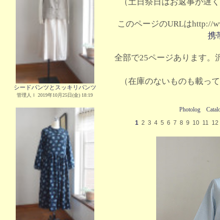
（土日祭日はお返事が遅く
このページのURLはhttp://www.
携
全部で25ページあります。沢
（在庫のないものも載って
シードパンツとスッキリパンツ
管理人Ｉ 2019年10月25日(金) 18:19
Photolog
Catal
1
2
3
4
5
6
7
8
9
10
11
12