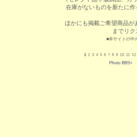
在庫がないものを新たに作
ほかにも掲載ご希望商品が
までリク
■本サイトの中
1
2
3
4
5
6
7
8
9
10
11
12
Photo BBS+