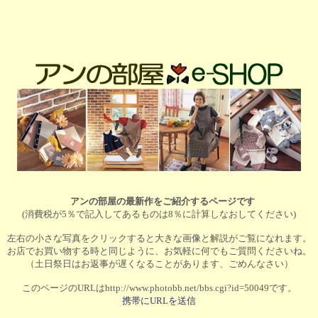
アンの部屋の最新作をご紹介するページです
(消費税が5％で記入してあるものは8％に計算しなおしてください)
左右の小さな写真をクリックすると大きな画像と解説がご覧になれます。
お店でお買い物する時と同じように、お気軽に何でもご質問くださいね。
（土日祭日はお返事が遅くなることがあります、ごめんなさい）
このページのURLはhttp://www.photobb.net/bbs.cgi?id=50049です。
携帯にURLを送信