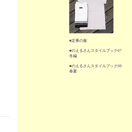
■
定番の服
■
のえるさんスタイルブック07
冬編
■
のえるさんスタイルブック08
春夏