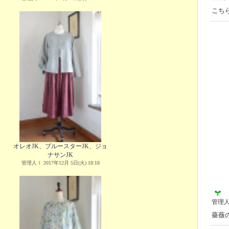
こち
オレオJK、ブルースターJK、ジョ
ナサンJK
管理人Ｉ 2017年12月 5日(火) 18:18
管理
薔薇