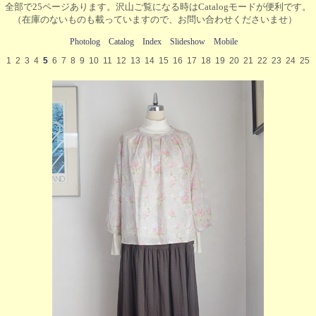
全部で25ページあります。沢山ご覧になる時はCatalogモードが便利です。
（在庫のないものも載っていますので、お問い合わせくださいませ）
Photolog
Catalog
Index
Slideshow
Mobile
1
2
3
4
5
6
7
8
9
10
11
12
13
14
15
16
17
18
19
20
21
22
23
24
25