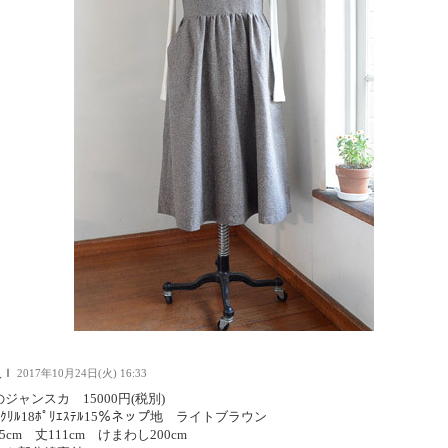
人Ｉ
2017年10月24日(火) 16:33
ジャンスカ 15000円(税別)
ｱｸﾘﾙ18ﾎﾟﾘｴｽﾃﾙ15％ネップ地 ライトブラウン
5cm 丈111cm けまわし200cm