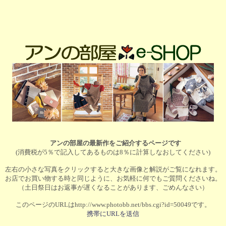
アンの部屋の最新作をご紹介するページです
(消費税が5％で記入してあるものは8％に計算しなおしてください)
左右の小さな写真をクリックすると大きな画像と解説がご覧になれます。
お店でお買い物する時と同じように、お気軽に何でもご質問くださいね。
（土日祭日はお返事が遅くなることがあります、ごめんなさい）
このページのURLはhttp://www.photobb.net/bbs.cgi?id=50049です。
携帯にURLを送信