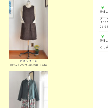
管理
グラデ
Ａ54
21×6
管理
とり
ピスシリーズ
管理人Ｉ 2017年10月19日(木) 16:29