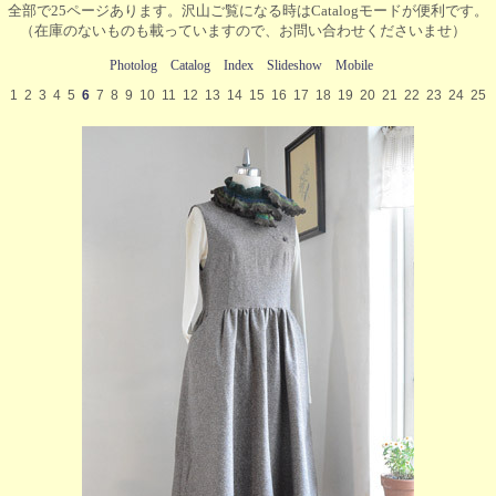
全部で25ページあります。沢山ご覧になる時はCatalogモードが便利です。
（在庫のないものも載っていますので、お問い合わせくださいませ）
Photolog
Catalog
Index
Slideshow
Mobile
1
2
3
4
5
6
7
8
9
10
11
12
13
14
15
16
17
18
19
20
21
22
23
24
25