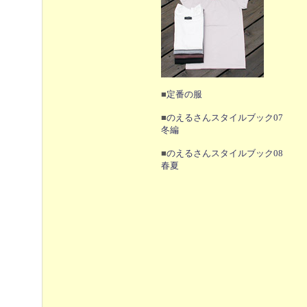
■
定番の服
■
のえるさんスタイルブック07
冬編
■
のえるさんスタイルブック08
春夏