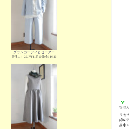
グランカーディとセーター
管理人Ｉ 2017年11月10日(金) 16:23
管理
リセの
綿67
身巾4