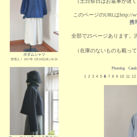
（土日祭日はお返事が遅く
このページのURLはhttp://www.
携
全部で25ページあります。沢
（在庫のないものも載って
ポダムシャツ
管理人Ｉ 2017年 3月16日(木) 18:26
Photolog
Catal
1
2
3
4
5
6
7
8
9
10
11
12