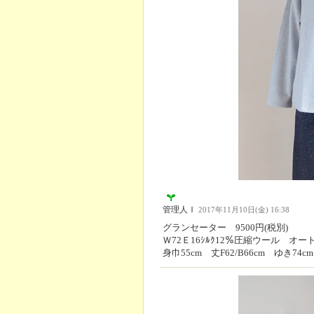
管理人Ｉ
2017年11月10日(金) 16:38
グランセーター 9500円(税別)
Ｗ72Ｅ16ｼﾙｸ12％圧縮ウール オ
身巾55cm 丈F62/B66cm ゆき74cm