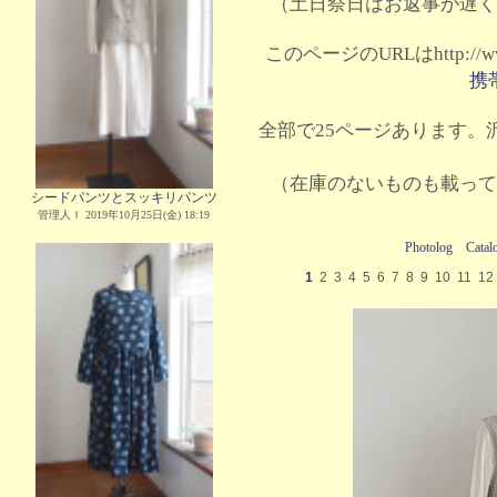
（土日祭日はお返事が遅く
このページのURLはhttp://www.
携
全部で25ページあります。沢
（在庫のないものも載って
シードパンツとスッキリパンツ
管理人Ｉ 2019年10月25日(金) 18:19
Photolog
Catal
1
2
3
4
5
6
7
8
9
10
11
12