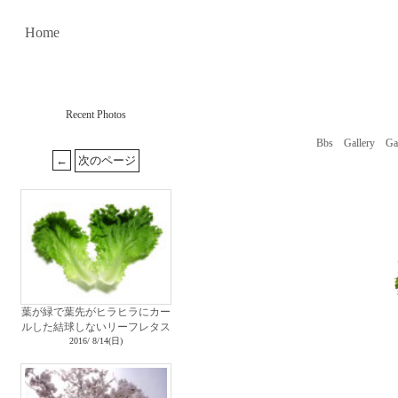
Home
Recent Photos
Bbs
Gallery
Ga
葉が緑で葉先がヒラヒラにカー
ルした結球しないリーフレタス
2016/ 8/14(日)