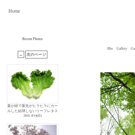
Home
Recent Photos
Bbs
Gallery
Ga
葉が緑で葉先がヒラヒラにカー
ルした結球しないリーフレタス
2016/ 8/14(日)