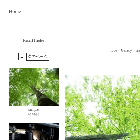
Home
Recent Photos
Bbs
Gallery
Ga
sample
5/16(水)