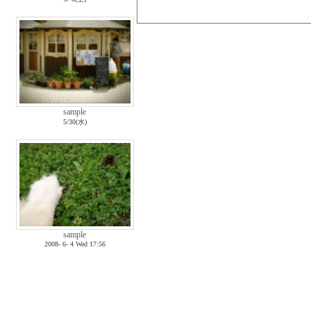
sample
5/30(水)
sample
2008- 6- 4 Wed 17:56