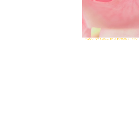
DMC-LX7 1/60sec F1.6 ISO100 +1.0E