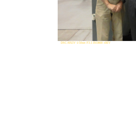
DSC-HX5V 1/50sec F3.5 ISO800 ±0EV