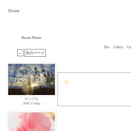
Home
Recent Photos
Bbs
Gallery
Ga
サンプル
2019/ 2/ 5(火)