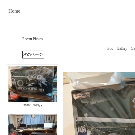
Home
Recent Photos
Bbs
Gallery
Ga
2026/ 1/26(月)