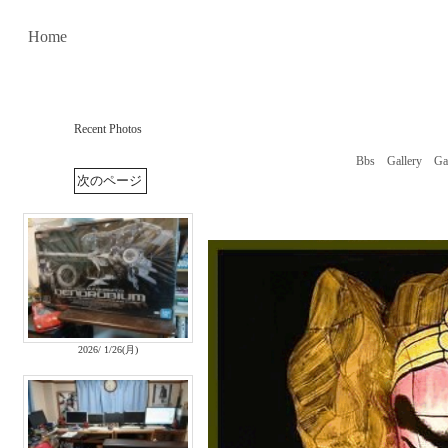
Home
Recent Photos
Bbs
Gallery
Ga
2026/ 1/26(月)