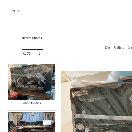
Home
Recent Photos
Bbs
Gallery
Ga
2026/ 1/26(月)