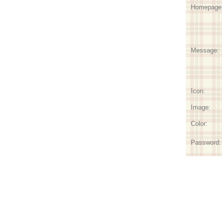
Homepage
Message:
Icon:
Image:
Color:
Password: