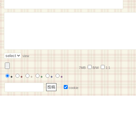
:
view
7MB
B/W
1:1
●
●
●
●
●
●
cookie