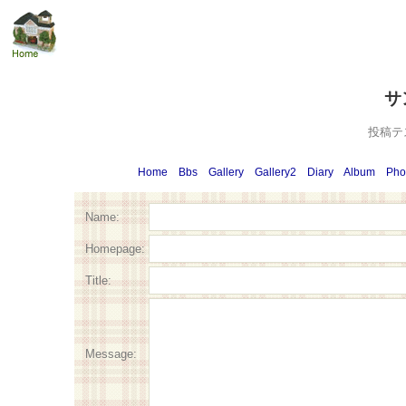
サ
投稿テ
Home
Bbs
Gallery
Gallery2
Diary
Album
Pho
Name:
Homepage:
Title:
Message: