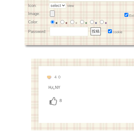
Icon:
view
Image:
Exi
Color:
●
●
●
●
●
●
Password:
cookie
４０
HんNY