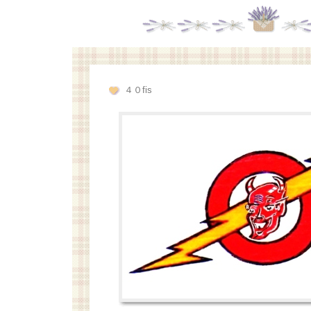
４０fis