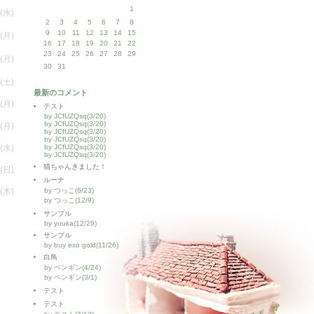
1
(水)
2
3
4
5
6
7
8
9
10
11
12
13
14
15
(月)
16
17
18
19
20
21
22
23
24
25
26
27
28
29
(月)
30
31
(土)
最新のコメント
(月)
テスト
by JCfUZQsq(3/20)
by JCfUZQsq(3/20)
(月)
by JCfUZQsq(3/20)
by JCfUZQsq(3/20)
(水)
by JCfUZQsq(3/20)
by JCfUZQsq(3/20)
猫ちゃんきました！
(日)
ルーナ
(木)
by つっこ(6/23)
by つっこ(12/9)
サンプル
by yuuka(12/29)
サンプル
by buy eso gold(11/26)
白鳥
by ペンギン(4/24)
by ペンギン(3/1)
テスト
テスト