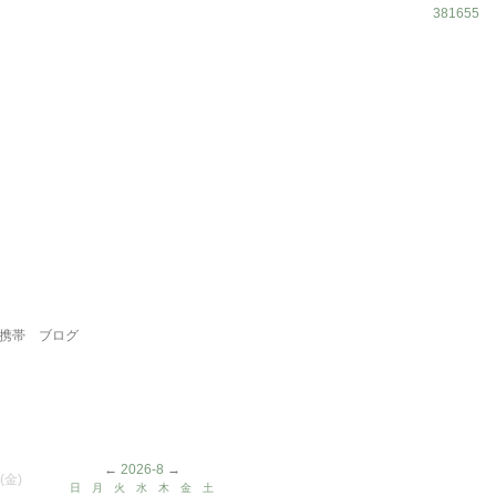
381655
携帯
ブログ
←
2026-8
→
(金)
日
月
火
水
木
金
土