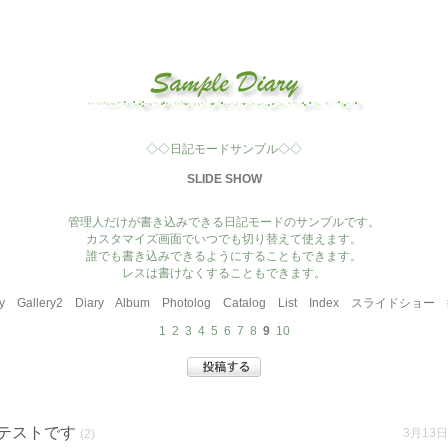
◇◇日記モードサンプル◇◇
SLIDE SHOW
管理人だけが書き込みできる日記モードのサンプルです。
カスタマイズ画面でいつでも切り替えて使えます。
誰でも書き込みできるようにすることもできます。
レスは書けなくすることもできます。
y
Gallery2
Diary
Album
Photolog
Catalog
List
Index
スライドショー
1
2
3
4
5
6
7
8
9
10
テストです
3月13日
(2)