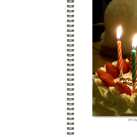
GR Di