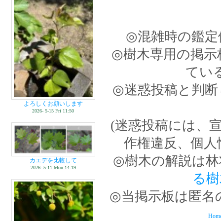
◎混雑時の鑑定
◎樹木専用の掲示
てい
◎迷惑投稿と判断
よろしくお願いします
2026- 5-15 Fri 11:50
(迷惑投稿には、
作権違反、個人
◎樹木の解説は林
カエデを比較して
2026- 5-11 Mon 14:19
る樹
◎当掲示板は匿名
Hom