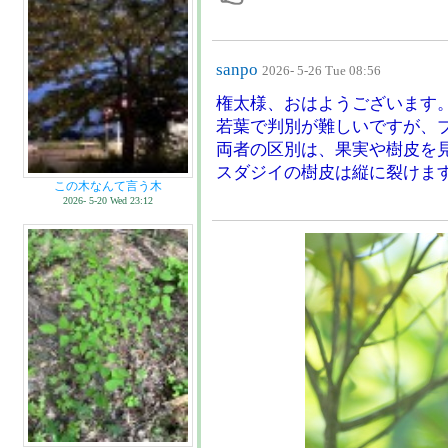
sanpo
2026- 5-26 Tue 08:56
権太様、おはようございます
若葉で判別が難しいですが、
両者の区別は、果実や樹皮を
スダジイの樹皮は縦に裂けま
この木なんて言う木
2026- 5-20 Wed 23:12