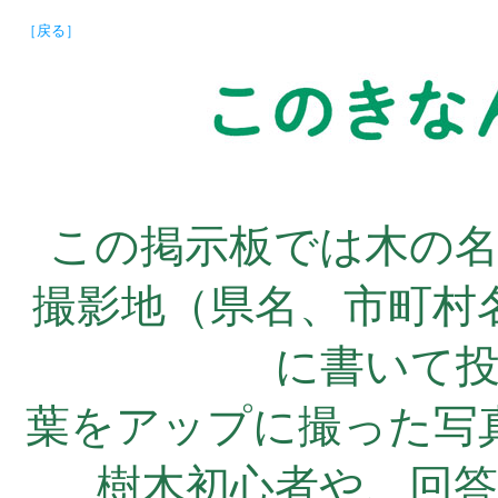
［戻る］
この掲示板では木の
撮影地（県名、市町村
に書いて
葉をアップに撮った写
樹木初心者や、回