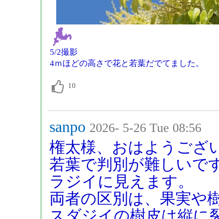
5/2撮影
4ｍほどの高さで花と若葉だでてました。
sanpo
2026- 5-26 Tue 08:56
権太様、おはようござ
若葉で判別が難しいで
ラジイに見えます。
両者の区別は、果実や
スダジイの樹皮は縦に