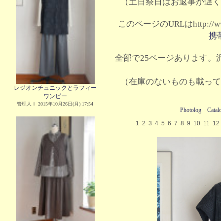
（土日祭日はお返事が遅く
このページのURLはhttp://www.
携
全部で25ページあります。沢
（在庫のないものも載って
レジオンチュニックとラフィー
ワンピー
管理人Ｉ 2015年10月26日(月) 17:54
Photolog
Catal
1
2
3
4
5
6
7
8
9
10
11
12