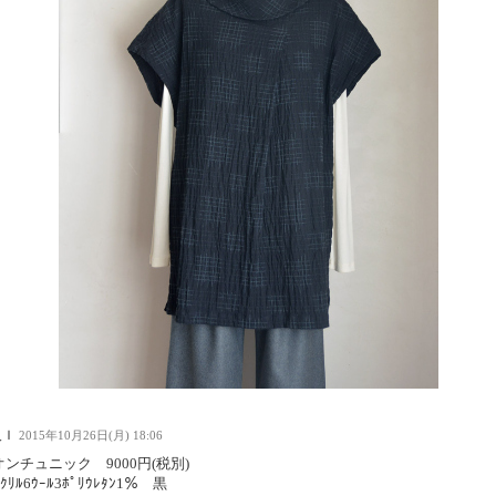
人Ｉ
2015年10月26日(月) 18:06
ンチュニック 9000円(税別)
ｸﾘﾙ6ｳｰﾙ3ﾎﾟﾘｳﾚﾀﾝ1％ 黒