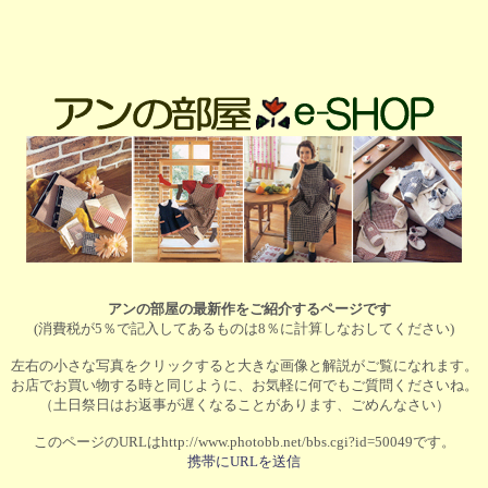
アンの部屋の最新作をご紹介するページです
(消費税が5％で記入してあるものは8％に計算しなおしてください)
左右の小さな写真をクリックすると大きな画像と解説がご覧になれます。
お店でお買い物する時と同じように、お気軽に何でもご質問くださいね。
（土日祭日はお返事が遅くなることがあります、ごめんなさい）
このページのURLはhttp://www.photobb.net/bbs.cgi?id=50049です。
携帯にURLを送信