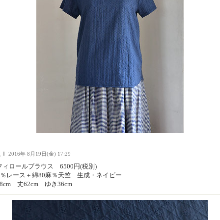
人Ｉ
2016年 8月19日(金) 17:29
ィロールブラウス 6500円(税別)
00％レース＋綿80麻％天竺 生成・ネイビー
8cm 丈62cm ゆき36cm