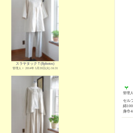
スラヤタックＴ(8photos)
管理人Ｉ 2014年 5月20日(火) 16:31
管理
セルフ
綿1
身巾4