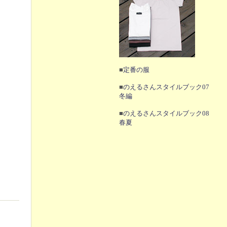
■
定番の服
■
のえるさんスタイルブック07
冬編
■
のえるさんスタイルブック08
春夏