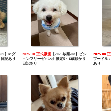
-09】Mダ
2025.10 正式譲渡
【2025放棄-08】ビシ
2025.08
り日記あり
ョンフリーゼ♂レオ 推定5～6歳預かり
プードル♀
日記あり
あり