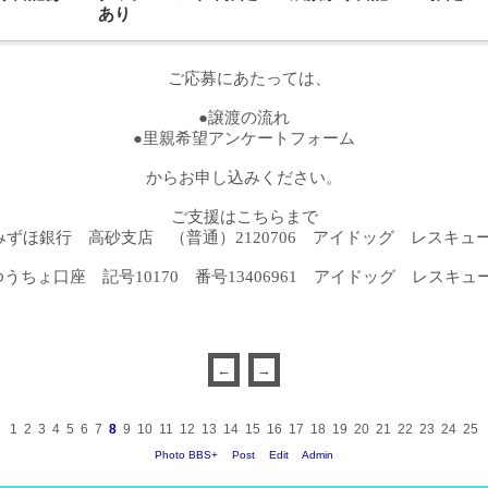
あり
ご応募にあたっては、
●譲渡の流れ
●里親希望アンケートフォーム
からお申し込みください。
ご支援はこちらまで
みずほ銀行 高砂支店 （普通）2120706 アイドッグ レスキュ
ゆうちょ口座 記号10170 番号13406961 アイドッグ レスキュ
1
2
3
4
5
6
7
8
9
10
11
12
13
14
15
16
17
18
19
20
21
22
23
24
25
Photo BBS+
Post
Edit
Admin