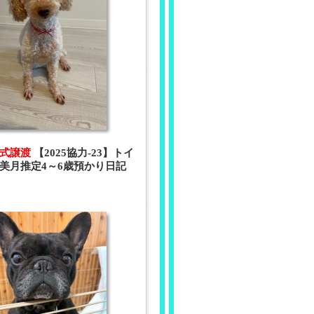
 正式譲渡
【2025協力-23】トイ
美月推定4～6歳預かり日記