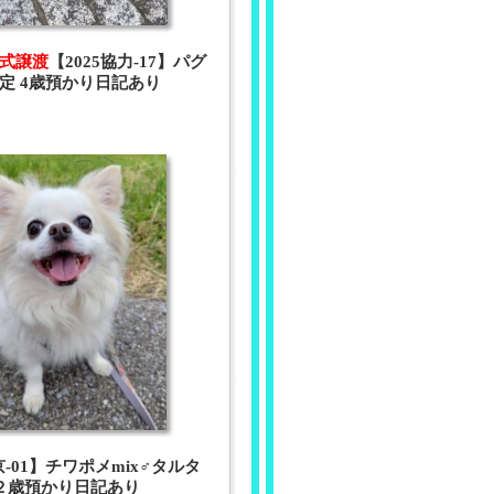
 正式譲渡
【2025協力-17】パグ
定 4歳預かり日記あり
京-01】チワポメmix♂タルタ
２歳預かり日記あり