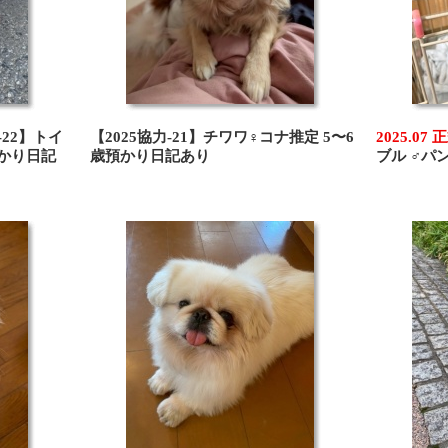
-22】トイ
【2025協力-21】チワワ♀コナ推定 5〜6
2025.07
預かり日記
歳預かり日記あり
ブル ♂パ