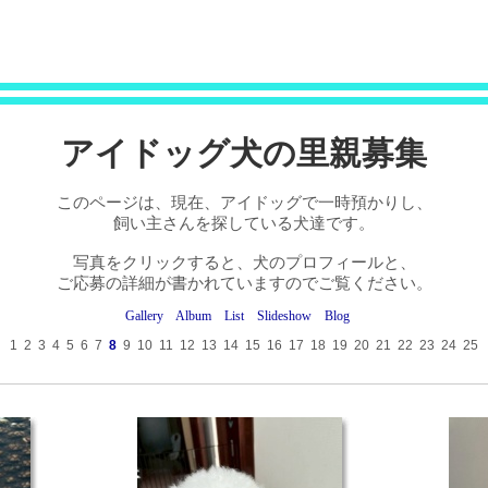
アイドッグ犬の里親募集
このページは、現在、アイドッグで一時預かりし、
飼い主さんを探している犬達です。
写真をクリックすると、犬のプロフィールと、
ご応募の詳細が書かれていますのでご覧ください。
Gallery
Album
List
Slideshow
Blog
1
2
3
4
5
6
7
8
9
10
11
12
13
14
15
16
17
18
19
20
21
22
23
24
25