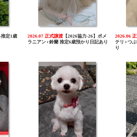
ネ推定1歳
2026.07 正式譲渡
【2026協力-26】ポメ
2026.06
ラニアン♀鈴蘭 推定6歳預かり日記あり
テリ♀つぶ
り