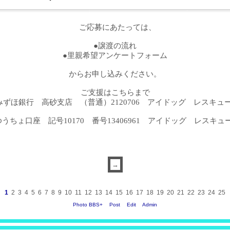
ご応募にあたっては、
●譲渡の流れ
●里親希望アンケートフォーム
からお申し込みください。
ご支援はこちらまで
みずほ銀行 高砂支店 （普通）2120706 アイドッグ レスキュ
ゆうちょ口座 記号10170 番号13406961 アイドッグ レスキュ
1
2
3
4
5
6
7
8
9
10
11
12
13
14
15
16
17
18
19
20
21
22
23
24
25
Photo BBS+
Post
Edit
Admin