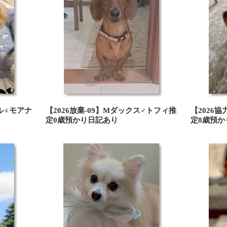
ドル♀モアナ
【2026放棄-09】Mダックス♂トフィ推
【2026協
定0歳預かり日記あり
定8歳預か