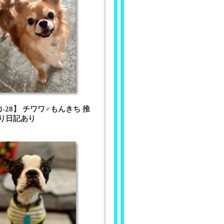
力-28】 チワワ♂もんきち 推
り日記あり