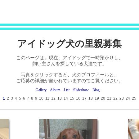
アイドッグ犬の里親募集
このページは、現在、アイドッグで一時預かりし、
飼い主さんを探している犬達です。
写真をクリックすると、犬のプロフィールと、
ご応募の詳細が書かれていますのでご覧ください。
Gallery
Album
List
Slideshow
Blog
1
2
3
4
5
6
7
8
9
10
11
12
13
14
15
16
17
18
19
20
21
22
23
24
25