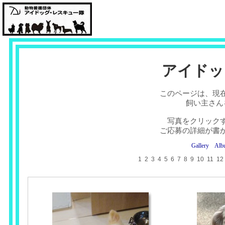
アイドッ
このページは、現
飼い主さん
写真をクリック
ご応募の詳細が書
Gallery
Alb
1
2
3
4
5
6
7
8
9
10
11
12