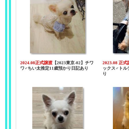
2024.08正式譲渡
【2023東京-02】チワ
2023.08 正
ワ♂ちい太推定11歳預かり日記あり
ックス♂トル
り