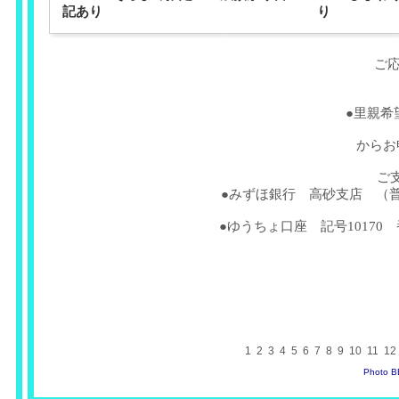
記あり
り
ご
●里親希
からお
ご
●みずほ銀行 高砂支店 （普
●ゆうちょ口座 記号10170 
1
2
3
4
5
6
7
8
9
10
11
12
Photo 