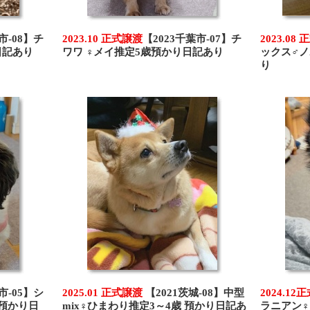
市-08】チ
2023.10 正式譲渡
【2023千葉市-07】チ
2023.08
日記あり
ワワ ♀メイ推定5歳預かり日記あり
ックス♂ノ
り
市-05】シ
2025.01 正式譲渡
【2021茨城-08】中型
2024.12
預かり日
mix♀ひまわり推定3～4歳 預かり日記あ
ラニアン♀