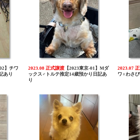
-02】チワ
2023.08 正式譲渡
【2023東京-01】Mダ
2023.07
記あり
ックス♂トルテ推定14歳預かり日記あ
ワ♀わさび
り