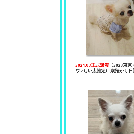
2024.08正式譲渡
【2023東京
ワ♂ちい太推定11歳預かり日