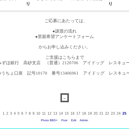
り
り
ご応募にあたっては、
●譲渡の流れ
●里親希望アンケートフォーム
からお申し込みください。
ご支援はこちらまで
みずほ銀行 高砂支店 （普通）2120706 アイドッグ レスキュ
ゆうちょ口座 記号10170 番号13406961 アイドッグ レスキュ
1
2
3
4
5
6
7
8
9
10
11
12
13
14
15
16
17
18
19
20
21
22
23
24
25
Photo BBS+
Post
Edit
Admin