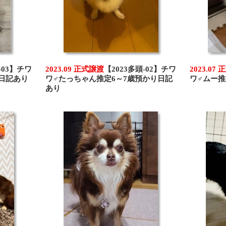
-03】チワ
2023.09 正式譲渡
【2023多頭-02】チワ
2023.07
日記あり
ワ♂たっちゃん推定6～7歳預かり日記
ワ♂ムー推
あり