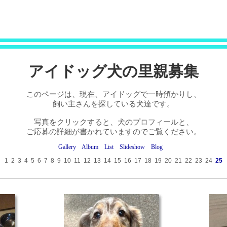
アイドッグ犬の里親募集
このページは、現在、アイドッグで一時預かりし、
飼い主さんを探している犬達です。
写真をクリックすると、犬のプロフィールと、
ご応募の詳細が書かれていますのでご覧ください。
Gallery
Album
List
Slideshow
Blog
1
2
3
4
5
6
7
8
9
10
11
12
13
14
15
16
17
18
19
20
21
22
23
24
25