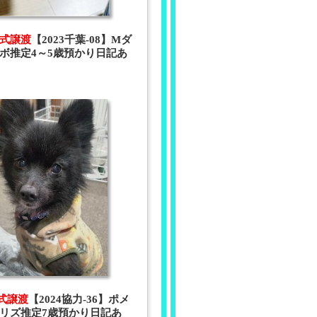
 正式譲渡
【2023千葉-08】Mダ
ボ推定4～5歳預かり日記あ
正式譲渡
【2024協力-36】ポメ
リズ推定7歳預かり日記あ