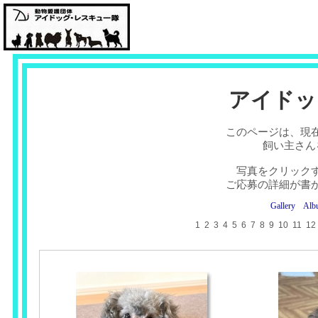
アイドッ
このページは、現
飼い主さん
写真をクリック
ご応募の詳細が書
Gallery
Alb
1
2
3
4
5
6
7
8
9
10
11
12