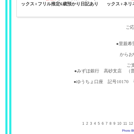
ックス♀フリル推定6歳預かり日記あり
ックス♀ネリ
ご
●里親希
からお
ご
●みずほ銀行 高砂支店 （普
●ゆうちょ口座 記号10170 
1
2
3
4
5
6
7
8
9
10
11
12
Photo 