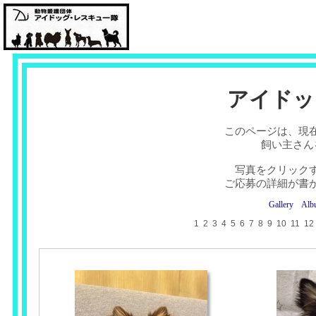
アイドッ
このページは、現
飼い主さん
写真をクリック
ご応募の詳細が書
Gallery
Alb
1
2
3
4
5
6
7
8
9
10
11
12