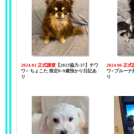
2024.01 正式譲渡
【2023協力-37】チワ
2024.06 正
ワ♂ ちょこた 推定8~9歳預かり日記あ
ワ♂ブルーナ
り
り