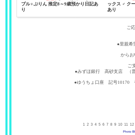
ブル♀ぷりん 推定8～9歳預かり日記あ
ックス ♂ ク
り
あり
ご
●里親希
からお
ご
●みずほ銀行 高砂支店 （普
●ゆうちょ口座 記号10170 
1
2
3
4
5
6
7
8
9
10
11
12
Photo 